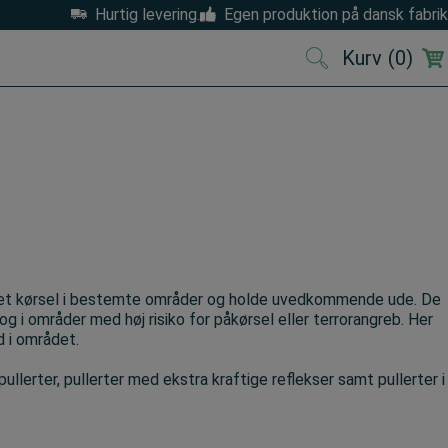
Hurtig levering.
Egen produktion på dansk fabrik
Kurv
(0)
(0)
iseret kørsel i bestemte områder og holde uvedkommende ude. De
g i områder med høj risiko for påkørsel eller terrorangreb. Her
d i området.
ullerter, pullerter med ekstra kraftige reflekser samt pullerter i