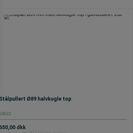
Neon-
refleks
antal
Stålpullert Ø89 halvkugle top
60622
650,00
dkk