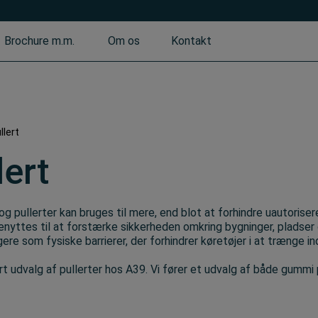
Brochure m.m.
Om os
Kontakt
llert
lert
 og pullerter kan bruges til mere, end blot at forhindre uautor
nyttes til at forstærke sikkerheden omkring bygninger, pladser o
ere som fysiske barrierer, der forhindrer køretøjer i at trænge in
rt udvalg af pullerter hos A39. Vi fører et udvalg af både gummi p