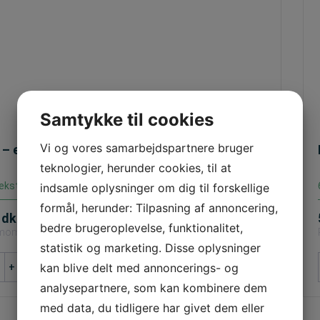
Samtykke til cookies
Vi og vores samarbejdspartnere bruger
 – eftergivelig 75 cm. m/ spec. refleks
teknologier, herunder cookies, til at
ekstra refleks
indsamle oplysninger om dig til forskellige
formål, herunder: Tilpasning af annoncering,
0
dkk
bedre brugeroplevelse, funktionalitet,
. moms | 656,25 (inkl. moms)
statistik og marketing. Disse oplysninger
Læg i kurv
kan blive delt med annoncerings- og
+
elig
analysepartnere, som kan kombinere dem
med data, du tidligere har givet dem eller