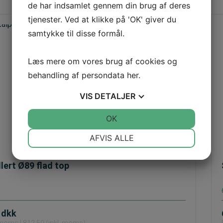
de har indsamlet gennem din brug af deres
tjenester. Ved at klikke på 'OK' giver du
samtykke til disse formål.
Læs mere om vores brug af cookies og
behandling af persondata
her
.
VIS
DETALJER
JA
NEJ
OK
JA
NEJ
NØDVENDIGE
PRÆFERENCER
AFVIS ALLE
JA
NEJ
JA
NEJ
llert Ø89 flad top
MARKETING
STATISTIK
0
dkk