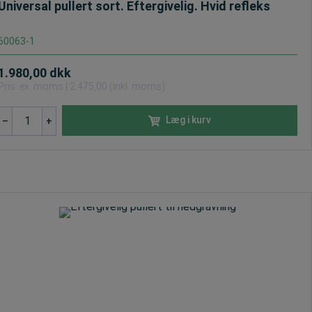
Universal pullert sort. Eftergivelig. Hvid refleks
60063-1
1.980,00
dkk
Pris: ex. moms | 2.475,00 (inkl. moms)
Universal
Læg i kurv
–
+
pullert
sort.
Eftergivelig.
Hvid
refleks
antal