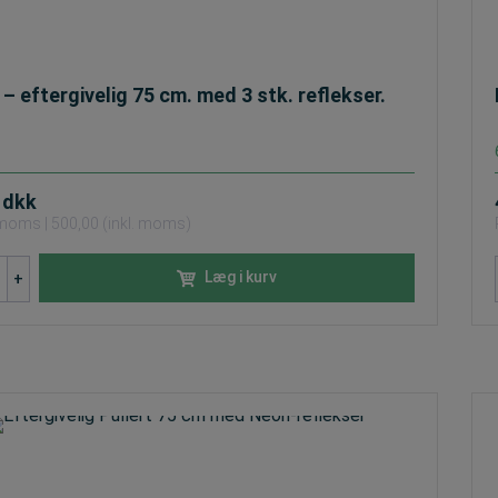
 – eftergivelig 75 cm. med 3 stk. reflekser.
0
dkk
. moms | 500,00 (inkl. moms)
Læg i kurv
+
elig
.