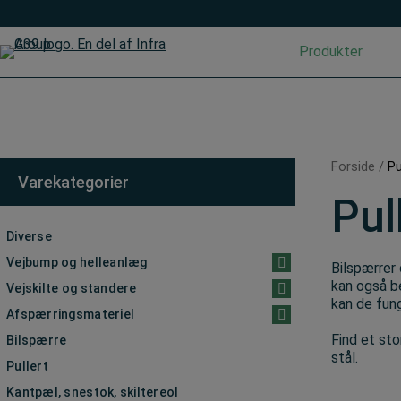
Hop
til
indholdet
Produkter
Forside
/
Pu
Varekategorier
Pul
Diverse
Vejbump og helleanlæg
Bilspærrer
kan også be
Vejskilte og standere
kan de fung
Afspærringsmateriel
Find et sto
Bilspærre
stål.
Pullert
Kantpæl, snestok, skiltereol