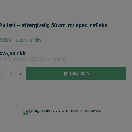
Pullert – eftergivelig 50 cm. m/ spec. refleks
60386 + ekstra refleks
425,00
dkk
Pris: ex. moms | 531,25 (inkl. moms)
Pullert
Læg i kurv
–
+
-
eftergivelig
50
cm.
m/
spec.
refleks
antal