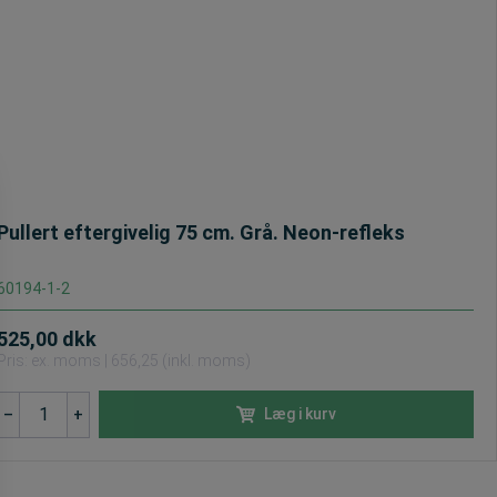
Pullert eftergivelig 75 cm. Grå. Neon-refleks
60194-1-2
525,00
dkk
Pris: ex. moms | 656,25 (inkl. moms)
Pullert
Læg i kurv
–
+
eftergivelig
75
cm.
Grå.